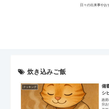
日々の出来事やお
炊き込みご飯
備
クッキング
シ
政府
分お
ャー