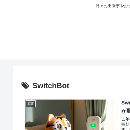
日々の出来事やお
SwitchBot
S
家電
が
去年
毎朝
す。