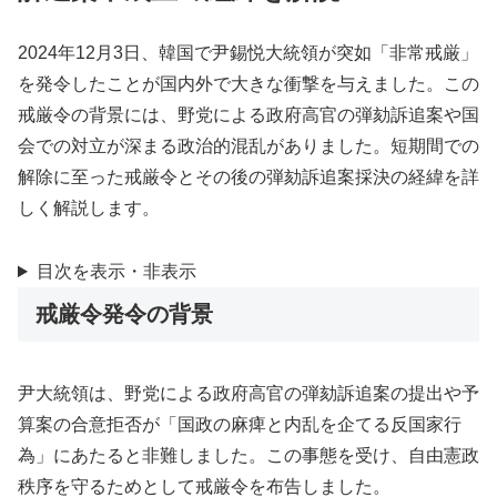
2024年12月3日、韓国で尹錫悦大統領が突如「非常戒厳」
を発令したことが国内外で大きな衝撃を与えました。この
戒厳令の背景には、野党による政府高官の弾劾訴追案や国
会での対立が深まる政治的混乱がありました。短期間での
解除に至った戒厳令とその後の弾劾訴追案採決の経緯を詳
しく解説します。
目次を表示・非表示
戒厳令発令の背景
尹大統領は、野党による政府高官の弾劾訴追案の提出や予
算案の合意拒否が「国政の麻痺と内乱を企てる反国家行
為」にあたると非難しました。この事態を受け、自由憲政
秩序を守るためとして戒厳令を布告しました。