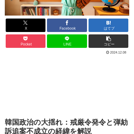
X
Facebook
はてブ
Pocket
LINE
コピー
2024.12.08
韓国政治の大揺れ：戒厳令発令と弾劾
訴追案不成立の経緯を解説