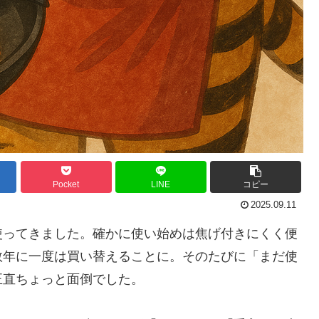
Pocket
LINE
コピー
2025.09.11
使ってきました。確かに使い始めは焦げ付きにくく便
数年に一度は買い替えることに。そのたびに「まだ使
正直ちょっと面倒でした。